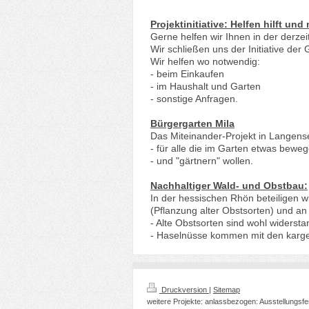
Projektinitiative: Helfen hilft un
Gerne helfen wir Ihnen in der derze
Wir schließen uns der Initiative d
Wir helfen wo notwendig:
- beim Einkaufen
- im Haushalt und Garten
- sonstige Anfragen.
Bürgergarten Mila
Das Miteinander-Projekt in Langens
- für alle die im Garten etwas bewe
- und "gärtnern" wollen.
Nachhaltiger Wald- und Obstbau:
In der hessischen Rhön beteiligen 
(Pflanzung alter Obstsorten) und a
- Alte Obstsorten sind wohl widerst
- Haselnüsse kommen mit den karge
Druckversion
|
Sitemap
weitere Projekte: anlassbezogen: Ausstellungsf